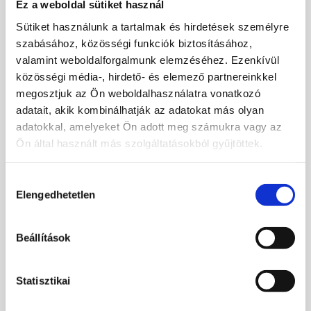
jogról és az információszabadságról
Ez a weboldal sütiket használ
szóló 2011. évi CXII. törvény (a
Sütiket használunk a tartalmak és hirdetések személyre
továbbiakban: Infotv.)
szabásához, közösségi funkciók biztosításához,
– Magyarország Alaptörvénye (2011.
valamint weboldalforgalmunk elemzéséhez. Ezenkívül
április 25.) (a továbbiakban:
közösségi média-, hirdető- és elemező partnereinkkel
Alaptörvény)
megosztjuk az Ön weboldalhasználatra vonatkozó
– a Polgári Törvénykönyvről szóló
adatait, akik kombinálhatják az adatokat más olyan
2013. évi V. törvény (a továbbiakban:
adatokkal, amelyeket Ön adott meg számukra vagy az
Ptk.)
Ön által használt más szolgáltatásokból gyűjtöttek.
– az egészségügyről szóló 1997. évi
CLIV. törvény (a továbbiakban: Eütv.)
az egészségügyi és a hozzájuk
Hozzájárulás
kapcsolódó személyes adatok
Elengedhetetlen
kiválasztása
kezeléséről és védelméről szóló 1997.
évi XLVII. törvény (a továbbiakban:
Beállítások
Eüaktv.)
– a kötelező egészségbiztosítás
ellátásairól szóló 1997. évi LXXXIII.
Statisztikai
törvény (a továbbiakban: Ebtv.)
– az Elektronikus Egészségügyi