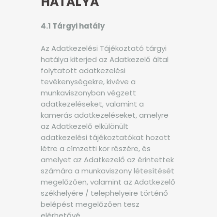
HATÁLYA
4.1 Tárgyi hatály
Az Adatkezelési Tájékoztató tárgyi
hatálya kiterjed az Adatkezelő által
folytatott adatkezelési
tevékenységekre, kivéve a
munkaviszonyban végzett
adatkezeléseket, valamint a
kamerás adatkezeléseket, amelyre
az Adatkezelő elkülönült
adatkezelési tájékoztatókat hozott
létre a címzetti kör részére, és
amelyet az Adatkezelő az érintettek
számára a munkaviszony létesítését
megelőzően, valamint az Adatkezelő
székhelyére / telephelyeire történő
belépést megelőzően tesz
elérhetővé.