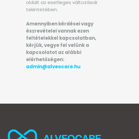
oldalt az esetleges változások
tekintetében.
Amennyiben kérdései vagy
észrevételei vannak ezen
feltételekkel kapcsolatban,
kérjük, vegye fel velünk a
kapcsolatot az alábbi
elérhetőségen:
admin@alveocare.hu