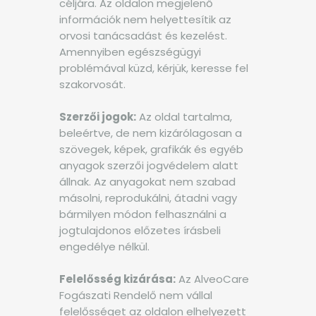
céljára. Az oldalon megjelenő
információk nem helyettesítik az
orvosi tanácsadást és kezelést.
Amennyiben egészségügyi
problémával küzd, kérjük, keresse fel
szakorvosát.
Szerzői jogok:
Az oldal tartalma,
beleértve, de nem kizárólagosan a
szövegek, képek, grafikák és egyéb
anyagok szerzői jogvédelem alatt
állnak. Az anyagokat nem szabad
másolni, reprodukálni, átadni vagy
bármilyen módon felhasználni a
jogtulajdonos előzetes írásbeli
engedélye nélkül.
Felelősség kizárása:
Az AlveoCare
Fogászati Rendelő nem vállal
felelősséget az oldalon elhelyezett