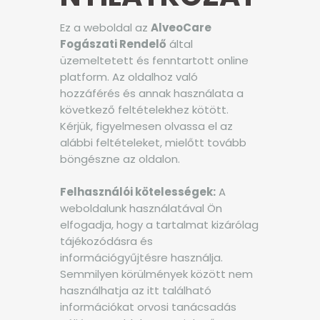
Ez a weboldal az
AlveoCare
Fogászati Rendelő
által
üzemeltetett és fenntartott online
platform. Az oldalhoz való
hozzáférés és annak használata a
következő feltételekhez kötött.
Kérjük, figyelmesen olvassa el az
alábbi feltételeket, mielőtt tovább
böngészne az oldalon.
Felhasználói kötelességek:
A
weboldalunk használatával Ön
elfogadja, hogy a tartalmat kizárólag
tájékozódásra és
információgyűjtésre használja.
Semmilyen körülmények között nem
használhatja az itt található
információkat orvosi tanácsadás