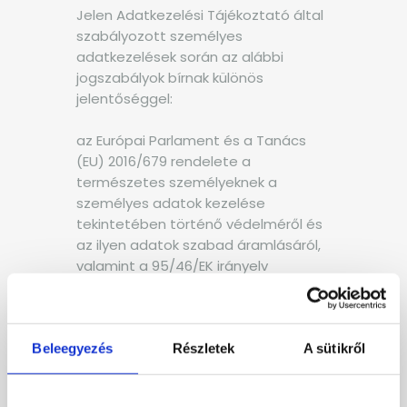
Jelen Adatkezelési Tájékoztató által
szabályozott személyes
adatkezelések során az alábbi
jogszabályok bírnak különös
jelentőséggel:
az Európai Parlament és a Tanács
(EU) 2016/679 rendelete a
természetes személyeknek a
személyes adatok kezelése
tekintetében történő védelméről és
az ilyen adatok szabad áramlásáról,
valamint a 95/46/EK irányelv
hatályon kívül helyezéséről (általános
adatvédelmi rendelet) (2016. április
27.) (a továbbiakban: GDPRvagy
Általános Adatvédelmi Rendelet)
Beleegyezés
Részletek
A sütikről
– az információs önrendelkezési