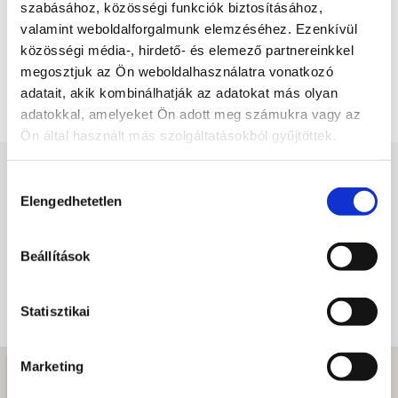
szabásához, közösségi funkciók biztosításához,
valamint weboldalforgalmunk elemzéséhez. Ezenkívül
Igyekszem mindig kedvesen és segítőkészen
reagálni, hogy már az első kapcsolatfelvétel is
közösségi média-, hirdető- és elemező partnereinkkel
pozitív élmény legyen mindenkinek.
megosztjuk az Ön weboldalhasználatra vonatkozó
adatait, akik kombinálhatják az adatokat más olyan
adatokkal, amelyeket Ön adott meg számukra vagy az
IDŐPONT FOGLALÁS
Ön által használt más szolgáltatásokból gyűjtöttek.
Hozzájárulás
Elengedhetetlen
kiválasztása
Beállítások
Statisztikai
Marketing