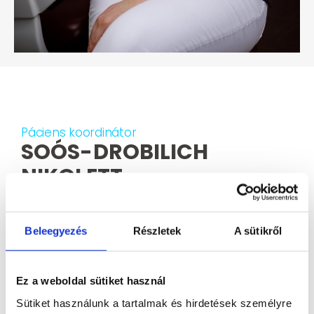
Páciens koordinátor
SOÓS-DROBILICH
NIKOLETT
Én vagyok az, akivel először beszéltek telefonon
Beleegyezés
Részletek
A sütikről
vagy emailben.
Az időpontok egyeztetésében és módosításában
Ez a weboldal sütiket használ
segítek, és azon dolgozom, hogy minden
Sütiket használunk a tartalmak és hirdetések személyre
gördülékenyen működjön a háttérben.