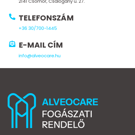
2141 Csömör, Csalogány u. 27.
TELEFONSZÁM
+36 30/700-1445
E-MAIL CÍM
info@alveocare.hu