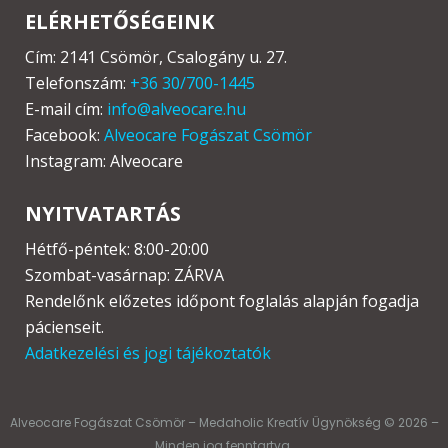
ELÉRHETŐSÉGEINK
Cím: 2141 Csömör, Csalogány u. 27.
Telefonszám:
+36 30/700-1445
E-mail cím:
info@alveocare.hu
Facebook:
Alveocare Fogászat Csömör
Instagram: Alveocare
NYITVATARTÁS
Hétfő-péntek: 8:00-20:00
Szombat-vasárnap: ZÁRVA
Rendelőnk előzetes időpont foglalás alapján fogadja
pácienseit.
Adatkezelési és jogi tájékoztatók
Alveocare Fogászat Csömör – Medaholic Kreatív Ügynökség © 2026 –
Minden jog fenntartva.